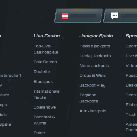
DEUTSCH
LIVE 
o
Live-Casino
Jackpot-Spiele
Spor
Top-Live-
Heisse jackpots
Sport
Casinospiele
Lucky Jackpots
Live-
Gold Saloon
Neue Jackpots
Virtue
Roulette
isterschaft
Drops & Wins
Fussb
Blackjack
v
Jackpot Play
Baske
Internationale
äufe
Tägliche
Tenni
Tische
Jackpots
ays
Eish
Spielshows
Alle Jackpots
iele
Tisch
Baccarat &
Würfel
Spiele
Amer
Footb
Poker