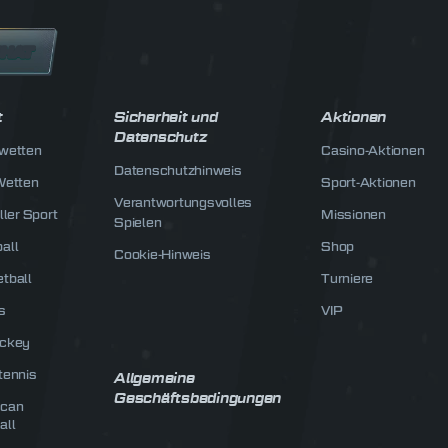
CHAT
t
Sicherheit und
Aktionen
Datenschutz
wetten
Casino-Aktionen
Datenschutzhinweis
Wetten
Sport-Aktionen
Verantwortungsvolles
ller Sport
Missionen
Spielen
all
Shop
Cookie-Hinweis
tball
Turniere
s
VIP
ockey
tennis
Allgemeine
Geschäftsbedingungen
ican
all