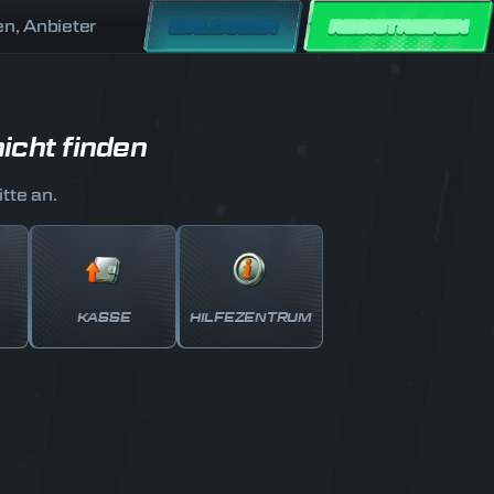
en, Anbieter
EINLOGGEN
REGISTRIEREN
icht finden
tte an.
KASSE
HILFEZENTRUM