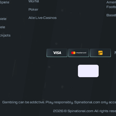
Würfel
Spiele
Amer
Footb
Poker
Baseb
Alle Live-Casinos
iele
iele
ackpots
Gambling can be addictive. Play responsibly.
Spinational.com
only acce
2026 ©
Spinational.com
All rights res