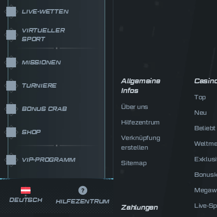
LIVE-WETTEN
VIRTUELLER
SPORT
MISSIONEN
Allgemeine
Casin
TURNIERE
Infos
Top
Über uns
BONUS CRAB
Neu
Hilfezentrum
Beliebt
SHOP
Verknüpfung
Weltme
erstellen
Exklusi
VIP-PROGRAMM
Sitemap
Bonusk
Megaw
DEUTSCH
HILFEZENTRUM
Live-Sp
Zahlungen