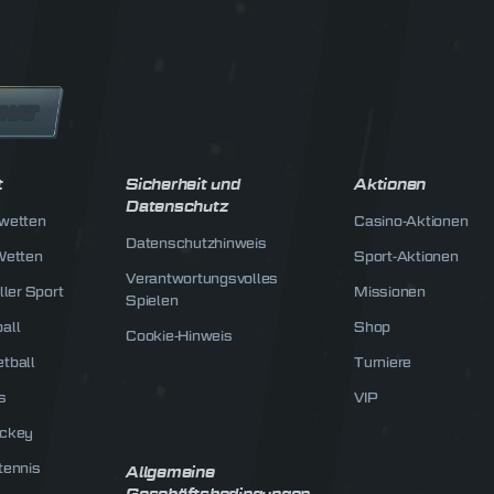
CHAT
t
Sicherheit und
Aktionen
Datenschutz
wetten
Casino-Aktionen
Datenschutzhinweis
Wetten
Sport-Aktionen
Verantwortungsvolles
ller Sport
Missionen
Spielen
all
Shop
Cookie-Hinweis
tball
Turniere
s
VIP
ockey
tennis
Allgemeine