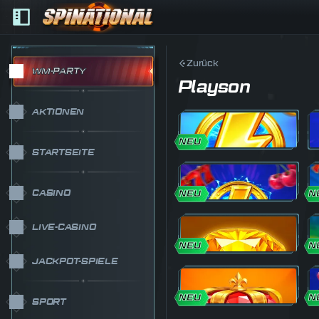
Zurück
WM-PARTY
Playson
AKTIONEN
NEU
STARTSEITE
CASINO
NEU
N
LIVE-CASINO
NEU
N
JACKPOT-SPIELE
NEU
N
SPORT