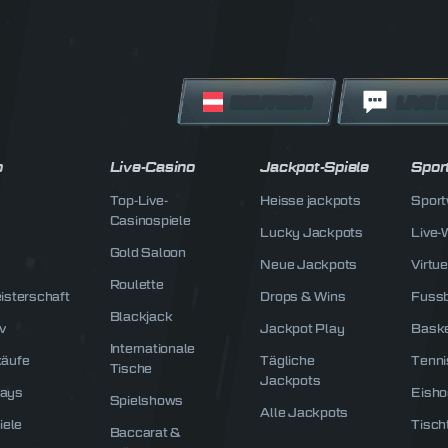
DEUTSCH
LIVE 
o
Live-Casino
Jackpot-Spiele
Spor
Top-Live-
Heisse jackpots
Sport
Casinospiele
Lucky Jackpots
Live-
Gold Saloon
Neue Jackpots
Virtue
Roulette
isterschaft
Drops & Wins
Fussb
Blackjack
v
Jackpot Play
Baske
Internationale
äufe
Tägliche
Tenni
Tische
Jackpots
ays
Eish
Spielshows
Alle Jackpots
iele
Tisch
Baccarat &