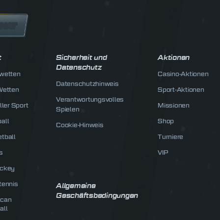
CHAT
t
Sicherheit und
Aktionen
Datenschutz
wetten
Casino-Aktionen
Datenschutzhinweis
Wetten
Sport-Aktionen
Verantwortungsvolles
ller Sport
Missionen
Spielen
all
Shop
Cookie-Hinweis
tball
Turniere
s
VIP
ockey
tennis
Allgemeine
Geschäftsbedingungen
ican
all