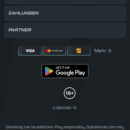
ZAHLUNGEN
PARTNER
Mehr
Lizenzen
Gambling can be addictive. Play responsibly.
Spinational.com
only