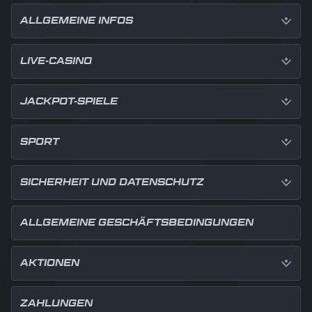
ALLGEMEINE INFOS
LIVE-CASINO
JACKPOT-SPIELE
SPORT
SICHERHEIT UND DATENSCHUTZ
ALLGEMEINE GESCHÄFTSBEDINGUNGEN
AKTIONEN
ZAHLUNGEN