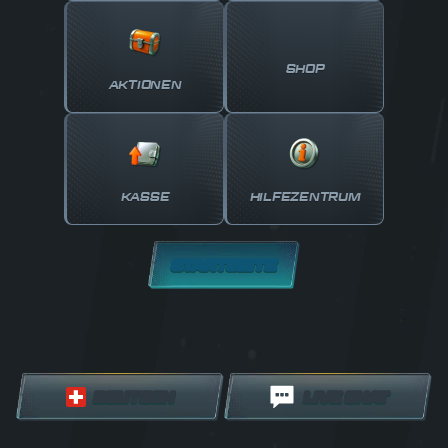
SHOP
AKTIONEN
KASSE
HILFEZENTRUM
STARTSEITE
DEUTSCH
LIVE CHAT