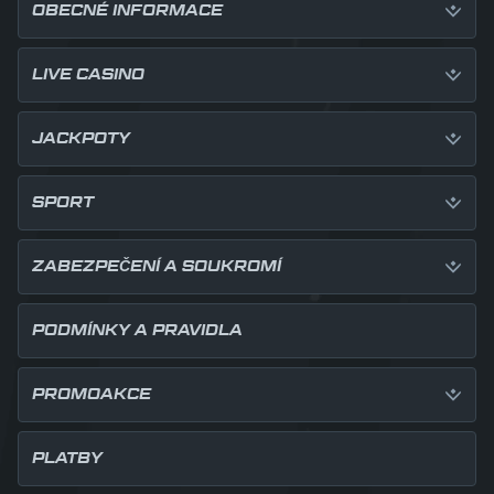
OBECNÉ INFORMACE
LIVE CASINO
JACKPOTY
SPORT
ZABEZPEČENÍ A SOUKROMÍ
PODMÍNKY A PRAVIDLA
PROMOAKCE
PLATBY