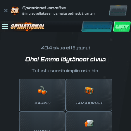
Spinational -sovellus
AVAA
Siirry sovellukseen parhaita pelihetkiä varten
KIRJAUDU
LIITY
404 sivua ei löytynyt
Oho! Emme löytäneet sivua
Tutustu suosituimpiin osioihin.
KASINO
TARJOUKSET