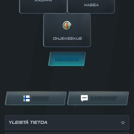
KAUPPA
KASSA
OHJEKESKUS
KOTISIVU
SUOMI
LIVE CHAT
YLEISTÄ TIETOA