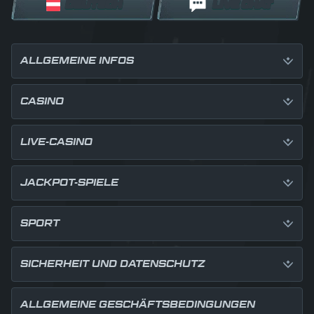
DEUTSCH
LIVE CHAT
ALLGEMEINE INFOS
CASINO
LIVE-CASINO
JACKPOT-SPIELE
SPORT
SICHERHEIT UND DATENSCHUTZ
ALLGEMEINE GESCHÄFTSBEDINGUNGEN