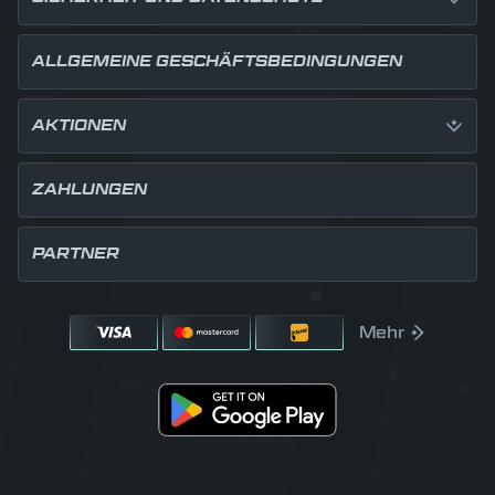
ALLGEMEINE GESCHÄFTSBEDINGUNGEN
AKTIONEN
ZAHLUNGEN
PARTNER
Mehr