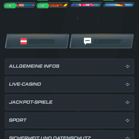
NEU
NEU
DEUTSCH
LIVE CHAT
ALLGEMEINE INFOS
LIVE-CASINO
JACKPOT-SPIELE
SPORT
SICHERHEIT UND DATENSCHUTZ