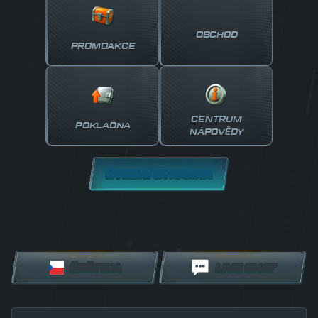
OBCHOD
PROMOAKCE
CENTRUM
POKLADNA
NÁPOVĚDY
ÚVODNÍ STRÁNKA
ČEŠTINA
LIVE CHAT