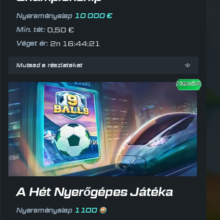
Nyereményalap
10 000 €
Min. tét:
0,50 €
Véget ér:
2n 16:44:21
Mutasd a részleteket
Kaszinó
A Hét Nyerőgépes Játéka
Nyereményalap
1100