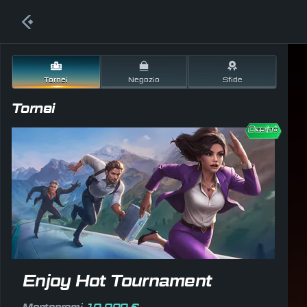
Tornei
Negozio
Sfide
Tornei
Casinò
Enjoy Hot Tournament