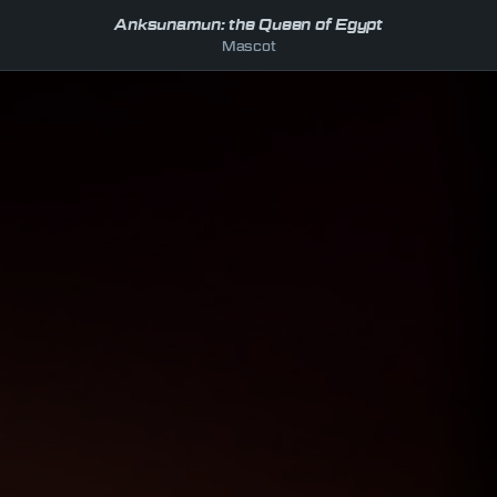
Anksunamun: the Queen of Egypt
Mascot