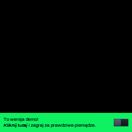
To wersja demo!
i zagraj za prawdziwe pieniądze.
Kliknij tutaj