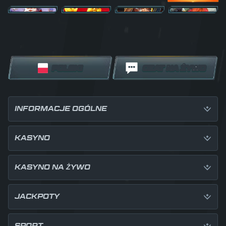
POLSKI
CZAT NA ŻYWO
INFORMACJE OGÓLNE
KASYNO
KASYNO NA ŻYWO
JACKPOTY
SPORT