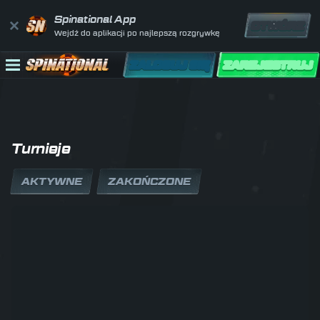
Spinational App
OTWÓRZ
Wejdź do aplikacji po najlepszą rozgrywkę
ZALOGUJ SIĘ
ZAREJESTRUJ
Turnieje
AKTYWNE
ZAKOŃCZONE