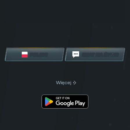
POLSKI
CZAT NA ŻYWO
Więcej