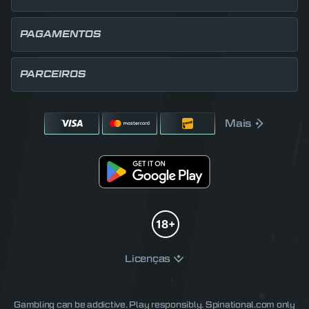
PAGAMENTOS
PARCEIROS
Mais
Licenças
Gambling can be addictive. Play responsibly.
Spinational.com
only