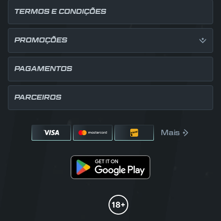
TERMOS E CONDIÇÕES
PROMOÇÕES
PAGAMENTOS
PARCEIROS
Mais