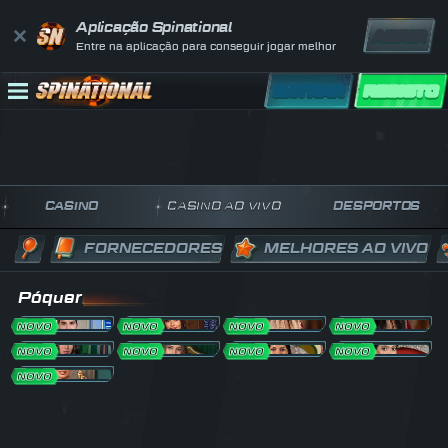
Aplicação Spinational
ABRIR
Entre na aplicação para conseguir jogar melhor
ENTRAR
REGISTO
CASINO
CASINO AO VIVO
DESPORTOS
FORNECEDORES
MELHORES AO VIVO
Póquer
NOVO
NOVO
NOVO
NOVO
NOVO
NOVO
NOVO
NOVO
NOVO