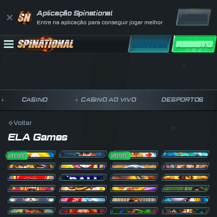
Aplicação Spinational
ABRIR
Entre na aplicação para conseguir jogar melhor
ENTRAR
REGISTO
CASINO
CASINO AO VIVO
DESPORTOS
Voltar
ELA Games
NOVO
NOVO