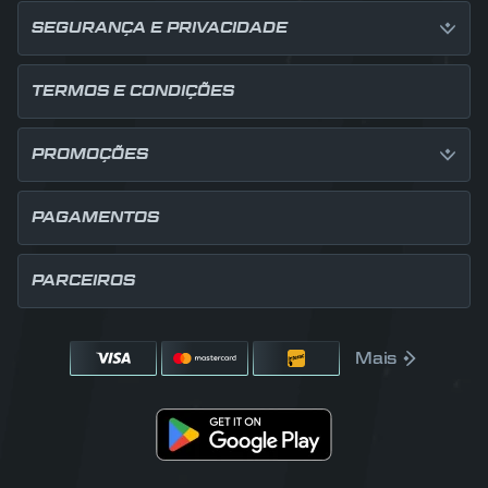
SEGURANÇA E PRIVACIDADE
TERMOS E CONDIÇÕES
PROMOÇÕES
PAGAMENTOS
PARCEIROS
Mais