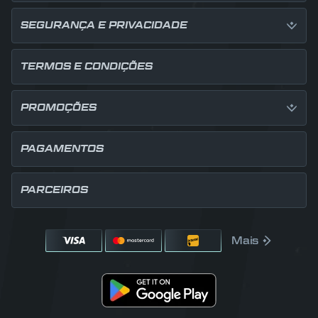
SEGURANÇA E PRIVACIDADE
TERMOS E CONDIÇÕES
PROMOÇÕES
PAGAMENTOS
PARCEIROS
Mais