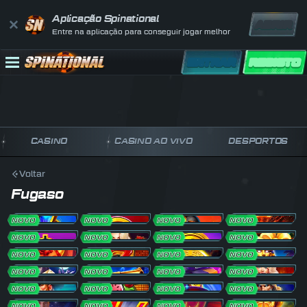
Aplicação Spinational
ABRIR
Entre na aplicação para conseguir jogar melhor
ENTRAR
REGISTO
CASINO
CASINO AO VIVO
DESPORTOS
Voltar
Fugaso
NOVO
NOVO
NOVO
NOVO
NOVO
NOVO
NOVO
NOVO
NOVO
NOVO
NOVO
NOVO
NOVO
NOVO
NOVO
NOVO
NOVO
NOVO
NOVO
NOVO
NOVO
NOVO
NOVO
NOVO