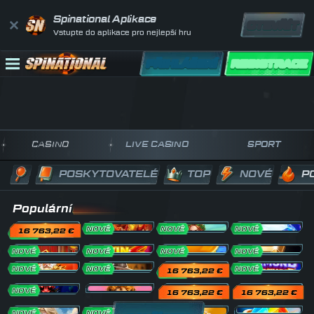
Spinational Aplikace
OTEVŘÍT
Vstupte do aplikace pro nejlepší hru
PŘIHLÁŠENÍ
REGISTRACE
CASINO
LIVE CASINO
SPORT
POSKYTOVATELÉ
TOP
NOVÉ
P
Populární
NOVÉ
NOVÉ
NOVÉ
16 763,22 €
NOVÉ
NOVÉ
NOVÉ
NOVÉ
NOVÉ
NOVÉ
NOVÉ
NOVÉ
16 763,22 €
NOVÉ
NOVÉ
16 763,22 €
16 763,22 €
NOVÉ
NOVÉ
NOVÉ