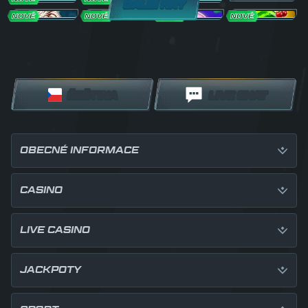
DALŠÍ HRY
NOVÉ
NOVÉ
NOVÉ
NOVÉ
ČEŠTINA
LIVE CHAT
OBECNÉ INFORMACE
CASINO
LIVE CASINO
JACKPOTY