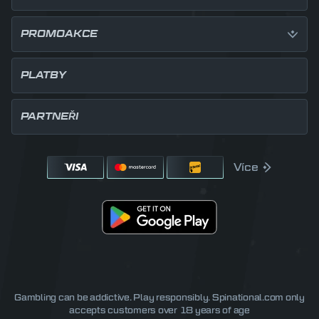
PROMOAKCE
PLATBY
PARTNEŘI
Více
Gambling can be addictive. Play responsibly.
Spinational.com
only
accepts customers over 18 years of age