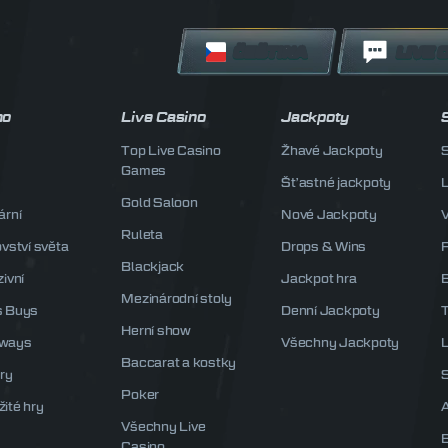
ČEŠTINA
LIVE 
no
Live Casino
Jackpoty
Top Live Casino
Žhavé Jackpoty
S
Games
Šťastné jackpoty
L
Gold Saloon
ární
Nové Jackpoty
V
Ruleta
vství světa
Drops & Wins
F
Blackjack
ivní
Jackpot hra
Mezinárodní stoly
 Buys
Denní Jackpoty
T
Herní show
ways
Všechny Jackpoty
L
Baccarat a kostky
ry
S
Poker
ité hry
A
Všechny Live
B
Casino