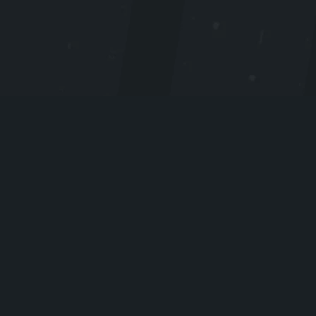
Información general
Casino
Sobre nosotros
Destacados
Centro de Ayuda
Nuevos
Crear acceso directo
Populares
Mapa del sitio
Campeonato Mundial
Exclusivos