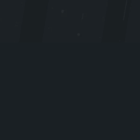
Seguridad y
Promociones
Privacidad
eportivas
Promociones de
Aviso de Privacidad
casino
 vivo
Juego Responsable
Promociones de
rtuales
Deportes
Aviso de Cookies
Desafíos