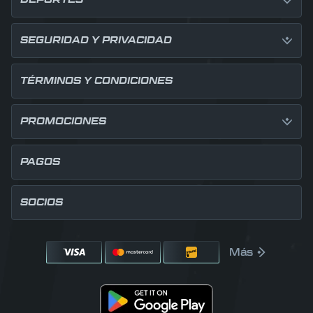
SEGURIDAD Y PRIVACIDAD
TÉRMINOS Y CONDICIONES
PROMOCIONES
PAGOS
SOCIOS
Más