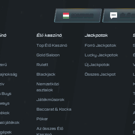
MAGYAR
ÉLŐ 
inó
Élő kaszinó
Jackpotok
Top Élő Kaszinó
Forró Jackpotok
S
Gold Saloon
Lucky Jackpotok
É
erű
Rulett
Új Jackpotok
V
bajnokság
Blackjack
Összes Jackpot
zív
Nemzetközi
asztalok
 Buys
T
Játékműsorok
ways
Baccarat & Kocka
átékok
A
Póker
ali játékok
A
Az összes Élő
őgépek
B
Kaszinó