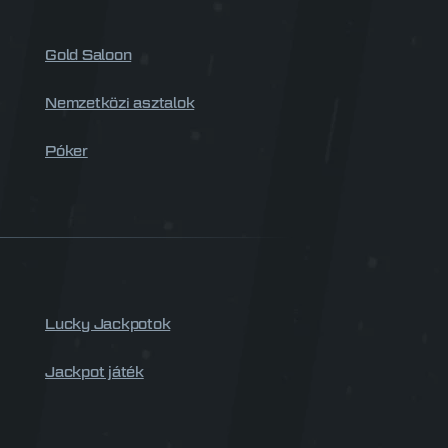
Gold Saloon
Nemzetközi asztalok
Póker
Lucky Jackpotok
Jackpot játék