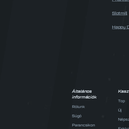
Slotmill
Happy 
Általános
Kasz
információk
Top
Rólunk
Új
Súgó
Népsz
Parancsikon
Exklu