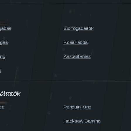
gadás
Élő fogadások
úgás
Kosárlabda
ong
Asztalitenisz
l
áltatók
ic
Penguin King
Hacksaw Gaming