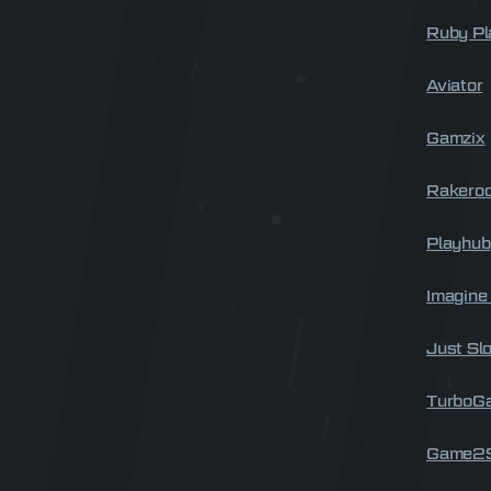
Ruby Pl
Aviator
Gamzix
Rakero
Playhub
Imagine
Just Sl
TurboG
Game2S