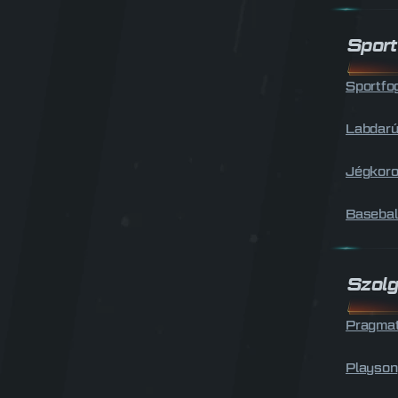
Sport
Sportfo
Labdar
Jégkor
Basebal
Szolg
Pragmat
Playson