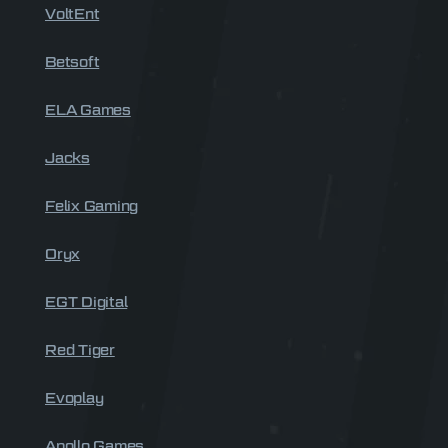
VoltEnt
Betsoft
ELA Games
Jacks
Felix Gaming
Oryx
EGT Digital
Red Tiger
Evoplay
Apollo Games