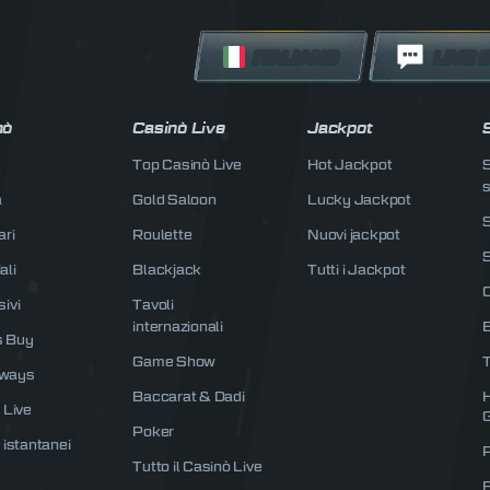
ITALIANO
LIVE 
nò
Casinò Live
Jackpot
Top Casinò Live
Hot Jackpot
s
à
Gold Saloon
Lucky Jackpot
ari
Roulette
Nuovi jackpot
S
ali
Blackjack
Tutti i Jackpot
C
ivi
Tavoli
internazionali
 Buy
Game Show
T
ways
Baccarat & Dadi
 Live
G
Poker
 istantanei
P
Tutto il Casinò Live
F