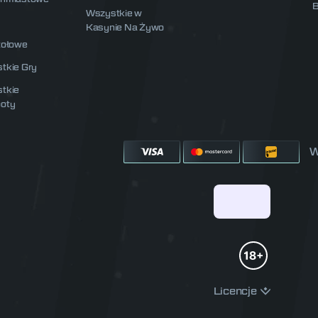
B
Wszystkie w
Kasynie Na Żywo
tołowe
tkie Gry
tkie
oty
W
Licencje