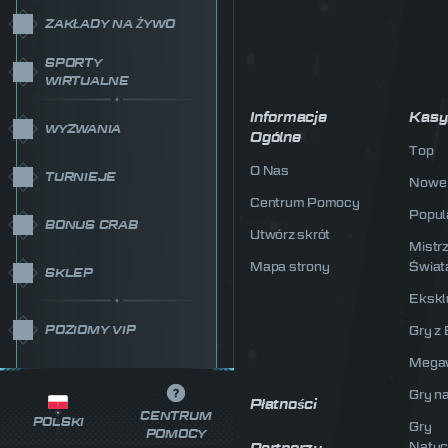
ZAKŁADY NA ŻYWO
SPORTY
WIRTUALNE
Informacje
Kasy
WYZWANIA
Ogólne
Top
O Nas
TURNIEJE
Nowe
Centrum Pomocy
Popul
BONUS CRAB
Utwórz skrót
Mistr
Mapa strony
Świat
SKLEP
Eksk
POZIOMY VIP
Gry z
Mega
Gry n
Płatności
CENTRUM
POLSKI
Gry
POMOCY
Natyc