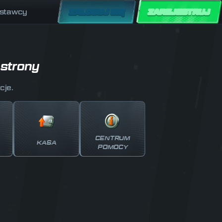
ostawcy
ZALOGUJ SIĘ
ZAREJESTRUJ
 strony
cje.
CENTRUM
KASA
POMOCY