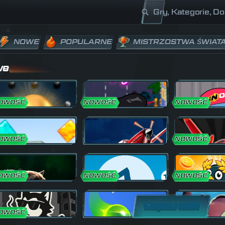
Gry, Kategorie, D
NOWE
POPULARNE
MISTRZOSTWA ŚWIAT
we
OWOŚĆ
NOWOŚĆ
NOWOŚĆ
OWOŚĆ
NOWOŚĆ
OWOŚĆ
NOWOŚĆ
NOWOŚĆ
WIĘCEJ GIER
OWOŚĆ