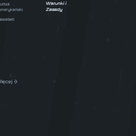
Warunki i
utbol
Zasady
merykański
aseball
ięcej