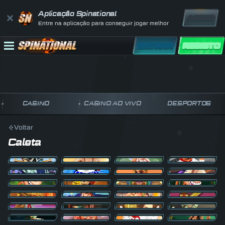
Aplicação Spinational
ABRIR
Entre na aplicação para conseguir jogar melhor
ENTRAR
REGISTO
CASINO
CASINO AO VIVO
DESPORTOS
Voltar
Caleta