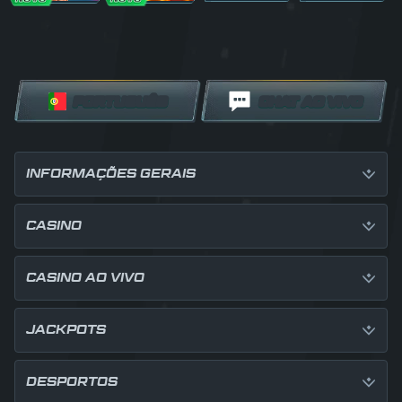
PORTUGUÊS
CHAT AO VIVO
INFORMAÇÕES GERAIS
CASINO
CASINO AO VIVO
JACKPOTS
DESPORTOS