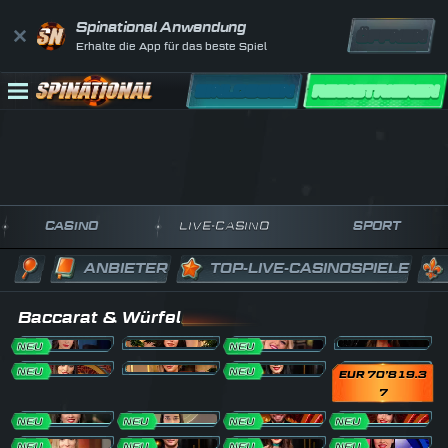
Spinational Anwendung
ÖFFNEN
Erhalte die App für das beste Spiel
EINLOGGEN
REGISTRIEREN
CASINO
LIVE-CASINO
SPORT
ANBIETER
TOP-LIVE-CASINOSPIELE
Baccarat & Würfel
NEU
NEU
NEU
NEU
EUR 70’819.3
7
NEU
NEU
NEU
NEU
NEU
NEU
NEU
NEU