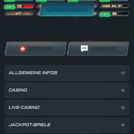
NEU
WEITERE SPIELE
NEU
DEUTSCH
LIVE CHAT
ALLGEMEINE INFOS
CASINO
LIVE-CASINO
JACKPOT-SPIELE