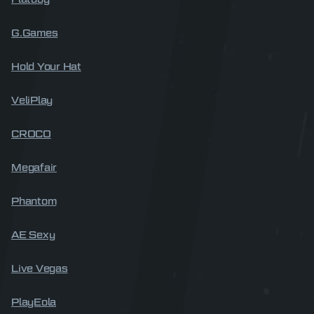
G.Games
Hold Your Hat
VeliPlay
CROCO
Megafair
Phantom
AE Sexy
Live Vegas
PlayEola