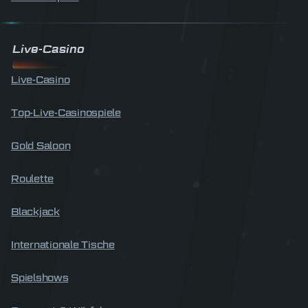
Live-Casino
Live-Casino
Top-Live-Casinospiele
Gold Saloon
Roulette
Blackjack
Internationale Tische
Spielshows