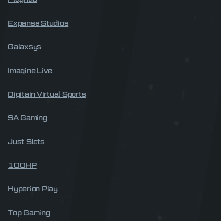
Expanse Studios
Galaxsys
Imagine Live
Digitain Virtual Sports
SA Gaming
Just Slots
100HP
Hyperion Play
Top Gaming