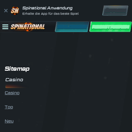
Spinational Anwendung
ÖFFNEN
Erhalte die App für das beste Spiel
EINLOGGEN
REGISTRIEREN
Sitemap
Casino
Casino
Top
Neu