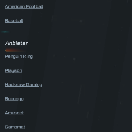
American Football
Baseball
Anbieter
Penguin King
Playson
Hacksaw Gaming
Booongo
Amusnet
Gamomat