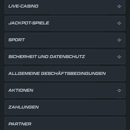
LIVE-CASINO
JACKPOT-SPIELE
SPORT
SICHERHEIT UND DATENSCHUTZ
ALLGEMEINE GESCHÄFTSBEDINGUNGEN
AKTIONEN
ZAHLUNGEN
PARTNER