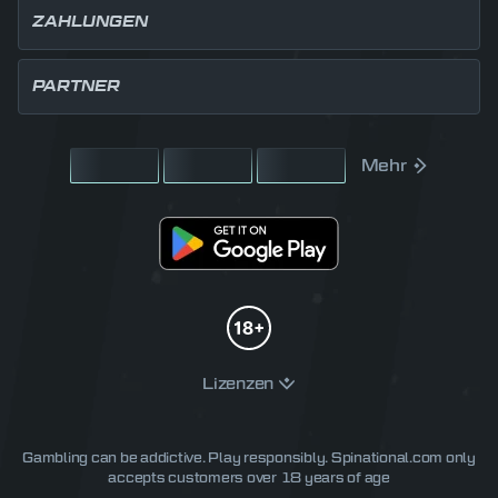
ZAHLUNGEN
PARTNER
Mehr
Lizenzen
Gambling can be addictive. Play responsibly.
Spinational.com
only
accepts customers over 18 years of age