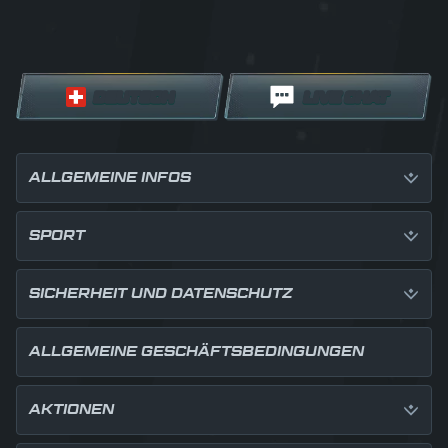
DEUTSCH
LIVE CHAT
ALLGEMEINE INFOS
SPORT
SICHERHEIT UND DATENSCHUTZ
ALLGEMEINE GESCHÄFTSBEDINGUNGEN
AKTIONEN