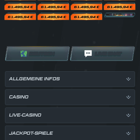
61.495,94 €
61.495,94 €
61.495,94 €
61.495,94 €
61.495,94 €
61.495,94 €
61.495,94 €
DEUTSCH
LIVE CHAT
ALLGEMEINE INFOS
CASINO
LIVE-CASINO
JACKPOT-SPIELE