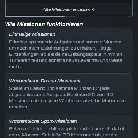
Alle Missionen anzeigen
Wie Missionen funktionieren
Einmalige Missionen
Erledige spannende Aufgaben und sammle Münzen,
um noch mehr Belohnungen zu erhalten. Tätige
Einzahlungen, spiele deine Lieblingsspiele, nimm an
Turnieren teil und schalte neue Level frei und vieles
mehr.
Wöchentliche Casino-Missionen
Spiele im Casino und sammle Münzen für jede
abgeschlossene Aufgabe. Schließe 20 von 40
Missionen ab, um jede Woche zusätzliche Münzen zu
erhalten.
Wöchentliche Sport-Missionen
Setze auf deine Lieblingsspiele und sichere dir dabei
extra Münzen. Schließe 20 Missionen ab, um die