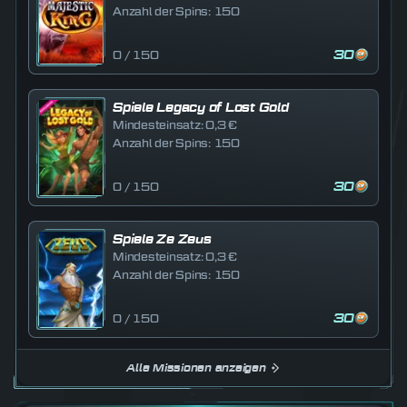
Anzahl der Spins:
150
30
0
/ 150
Spiele Legacy of Lost Gold
Mindesteinsatz:
0,3 €
Anzahl der Spins:
150
30
0
/ 150
Spiele Ze Zeus
Mindesteinsatz:
0,3 €
Anzahl der Spins:
150
30
0
/ 150
Alle Missionen anzeigen