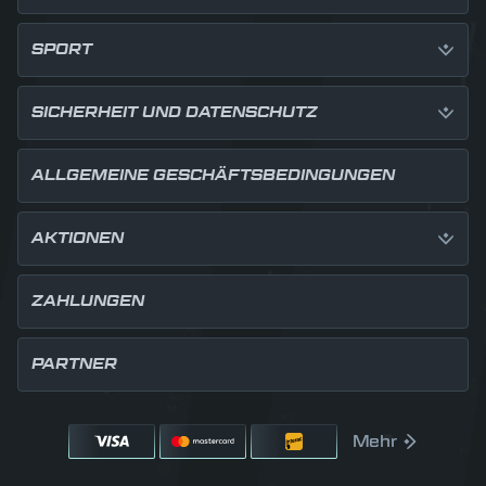
SPORT
SICHERHEIT UND DATENSCHUTZ
ALLGEMEINE GESCHÄFTSBEDINGUNGEN
AKTIONEN
ZAHLUNGEN
PARTNER
Mehr