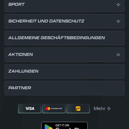
SPORT
SICHERHEIT UND DATENSCHUTZ
ALLGEMEINE GESCHÄFTSBEDINGUNGEN
AKTIONEN
ZAHLUNGEN
PARTNER
Mehr