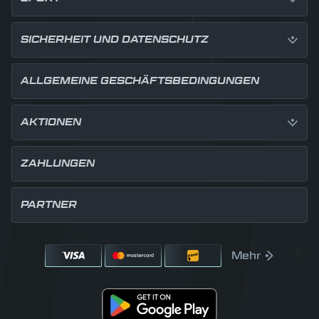
SICHERHEIT UND DATENSCHUTZ
ALLGEMEINE GESCHÄFTSBEDINGUNGEN
AKTIONEN
ZAHLUNGEN
PARTNER
Mehr