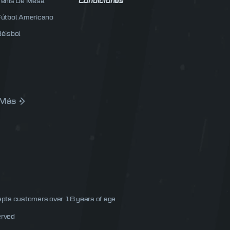
Condiciones
Tenis De Mesa
útbol Americano
éisbol
Más
pts customers over 18 years of age
erved