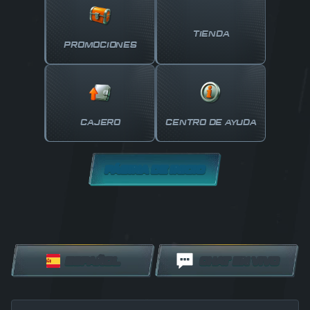
TIENDA
PROMOCIONES
CAJERO
CENTRO DE AYUDA
PÁGINA DE INICIO
ESPAÑOL
CHAT EN VIVO