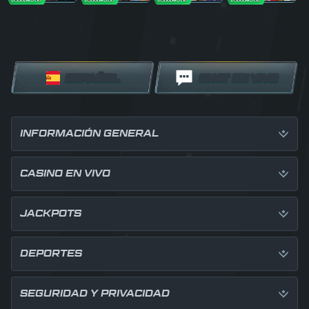
ESPAÑOL
CHAT EN VIVO
INFORMACIÓN GENERAL
CASINO EN VIVO
JACKPOTS
DEPORTES
SEGURIDAD Y PRIVACIDAD