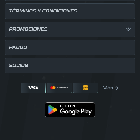
TÉRMINOS Y CONDICIONES
PROMOCIONES
PAGOS
SOCIOS
Más