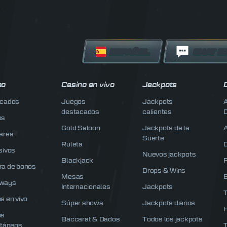
ESPAÑOL
CHAT E
no
Casino en vivo
Jackpots
cados
Juegos
Jackpots
destacados
calientes
D
os
Gold Saloon
Jackpots de la
A
ares
Suerte
Ruleta
D
sivos
Nuevos jackpots
Blackjack
F
a de bonos
Drops & Wins
Mesas
ways
Internacionales
Jackpots
T
s en vivo
Súper shows
Jackpots diarios
os
Baccarat & Dados
Todos los jackpots
ntáneos