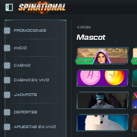
Atrás
PROMOCIONES
Mascot
INICIO
NUEVO
N
CASINO
CASINO EN VIVO
JACKPOTS
DEPORTES
APUESTAS EN VIVO