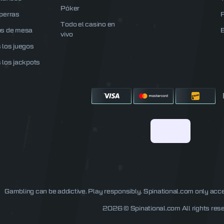
Póker
perras
F
Todo el casino en
s de mesa
B
vivo
 los juegos
 los jackpots
Gambling can be addictive. Play responsibly.
Spinational.com
only acce
2026 ©
Spinational.com
All rights res