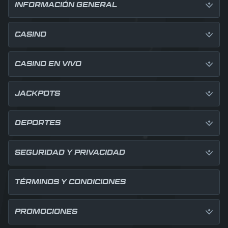
INFORMACIÓN GENERAL
CASINO
CASINO EN VIVO
JACKPOTS
DEPORTES
SEGURIDAD Y PRIVACIDAD
TÉRMINOS Y CONDICIONES
PROMOCIONES