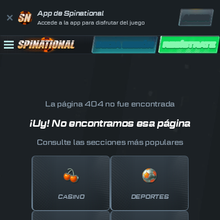
App de Spinational
ABRIR
Accede a la app para disfrutar del juego
INICIA SESIÓN
REGÍSTRATE
La página 404 no fue encontrada
¡Uy! No encontramos esa página
Consulte las secciones más populares
CASINO
DEPORTES