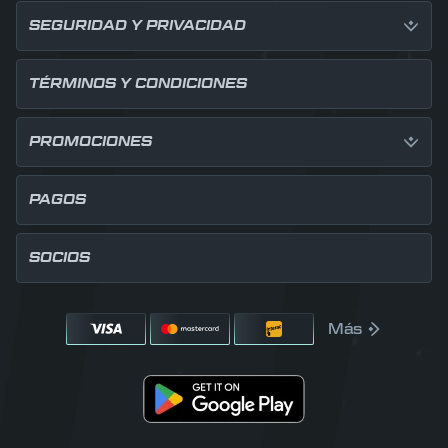
SEGURIDAD Y PRIVACIDAD
TÉRMINOS Y CONDICIONES
PROMOCIONES
PAGOS
SOCIOS
Más