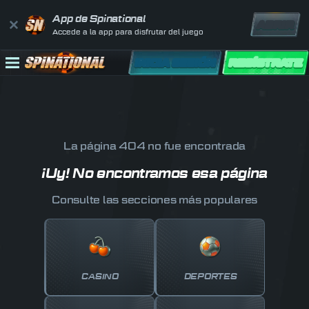
App de Spinational
ABRIR
Accede a la app para disfrutar del juego
INICIA SESIÓN
REGÍSTRATE
La página 404 no fue encontrada
¡Uy! No encontramos esa página
Consulte las secciones más populares
CASINO
DEPORTES