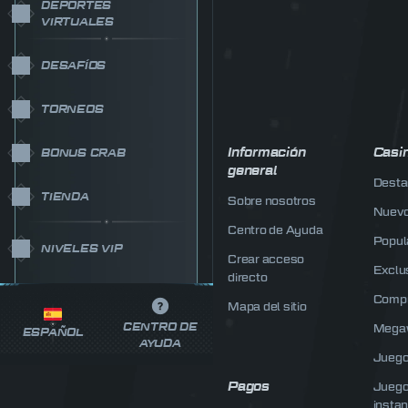
DEPORTES
VIRTUALES
DESAFÍOS
TORNEOS
Información
Casi
BONUS CRAB
general
Desta
TIENDA
Sobre nosotros
Nuev
Centro de Ayuda
Popul
NIVELES VIP
Crear acceso
Exclu
directo
Compr
Mapa del sitio
CENTRO DE
Mega
ESPAÑOL
AYUDA
Juego
Pagos
Jueg
insta