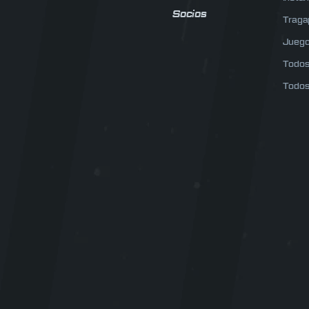
Socios
Traga
Juego
Todos
Todos