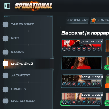
TARJOAJAT
LIVE
TARJOUKSET
Baccarat ja noppape
KOTI
0,20 € - 10 000 €
P
B
B
B
B
B
B
B
KASINO
B
T
P
P
P
B
P
P
B
B
P
P
B
LIVE-KASINO
U
JACKPOTIT
1,00 € - 1 000 €
P
B
B
P
P
B
T
B
URHEILU
P
P
P
P
B
B
B
B
1,00 € - 1 000 €
B
B
P
B
LIVE-URHEILU
P
P
B
T
P
T
B
P
UUSI
U
P
T
P
B
P
P
P
B