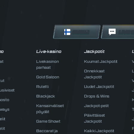
P
B
P
P
SUOMI
LIVE 
no
Live-kasino
Jackpotit
at
Livekasinon
Kuumat Jackpotit
V
parhaat
Onnekkaat
L
Gold Saloon
Jackpotit
tut
V
Ruletti
Uudet Jackpotit
siiviset
J
Blackjack
Drops & Wins
osto
K
Kansainväliset
Jackpot-pelit
ways
T
pöydät
Päivittäiset
elit
Game Showt
Jackpotit
lit
P
Baccarat ja
Kaikki Jackpotit