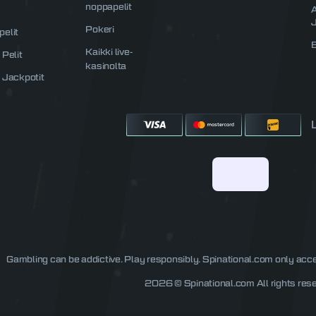
noppapelit
A
J
Pokeri
pelit
B
Kaikki live-
 Pelit
kasinolta
 Jackpotit
Gambling can be addictive. Play responsibly.
Spinational.com
only acce
2026 ©
Spinational.com
All rights res