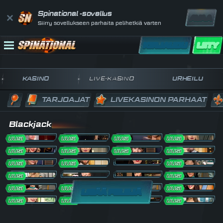
Spinational -sovellus
AVAA
Siirry sovellukseen parhaita pelihetkiä varten
KIRJAUDU
LIITY
KASINO
LIVE-KASINO
URHEILU
TARJOAJAT
LIVEKASINON PARHAAT
Blackjack
UUSI
UUSI
UUSI
UUSI
UUSI
UUSI
UUSI
UUSI
UUSI
UUSI
UUSI
UUSI
UUSI
UUSI
UUSI
UUSI
UUSI
LISÄÄ PELEJÄ
UUSI
UUSI
UUSI