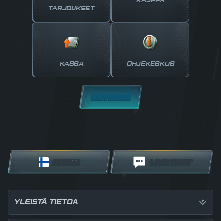
KAUPPA
TARJOUKSET
KASSA
OHJEKESKUS
KOTISIVU
SUOMI
LIVE CHAT
YLEISTÄ TIETOA