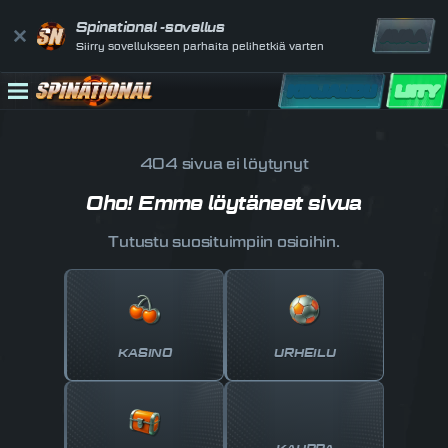
Spinational -sovellus
AVAA
Siirry sovellukseen parhaita pelihetkiä varten
KIRJAUDU
LIITY
404 sivua ei löytynyt
Oho! Emme löytäneet sivua
Tutustu suosituimpiin osioihin.
KASINO
URHEILU