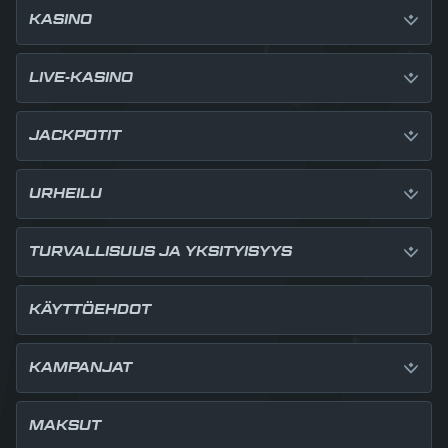
KASINO
LIVE-KASINO
JACKPOTIT
URHEILU
TURVALLISUUS JA YKSITYISYYS
KÄYTTÖEHDOT
KAMPANJAT
MAKSUT